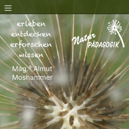
erleben
entdecken
erforschen
wissen
a
Mag.
Almut
Moshammer