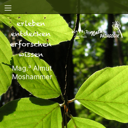
erleben
entdecken
erforschen
wissen
a
Mag.
Almut
Moshammer