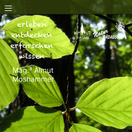
erleben
entdecken
erforschen
wissen
a
Mag.
Almut
Moshammer