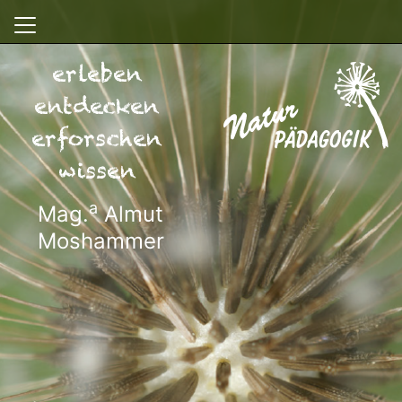
erleben
entdecken
erforschen
wissen
a
Mag.
Almut
Moshammer